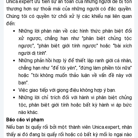
Unica.expert ưu tiên sự an toàn của những người dễ bị tổn
thương hơn sự thoải mái của những người có đặc quyền.
Chúng tôi có quyền từ chối xử lý các khiếu nại liên quan
đến:
Những lời phàn nàn về các hình thức phân biệt đối
xử ngược, chẳng hạn như "phân biệt chủng tộc
ngược", "phân biệt giới tính ngược" hoặc "bài xích
người dị tính".
Những phản hồi hợp lý để thiết lập ranh giới cá nhân,
chẳng hạn như “để tôi yên”, “đừng làm phiền tôi nữa”
hoặc “tôi không muốn thảo luận về vấn đề này với
bạn”.
Việc giao tiếp với giọng điệu không hợp ý bạn.
Những lời chỉ trích đối với hành vi phân biệt chủng
tộc, phân biệt giới tính hoặc bất kỳ hành vi áp bức
nào khác.
Báo cáo vi phạm
Nếu bạn bị quấy rối bởi một thành viên Unica.expert, nhận
thấy ai đó đang bị quấy rối hoặc có bất kỳ mối lo ngại nào