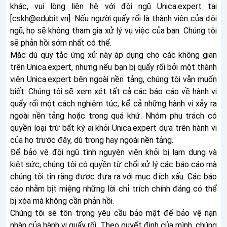
khác, vui lòng liên hệ với đội ngũ Unica.expert tại
[
cskh@edubit.vn
]. Nếu người quấy rối là thành viên của đội
ngũ, họ sẽ không tham gia xử lý vụ việc của bạn. Chúng tôi
sẽ phản hồi sớm nhất có thể.
Mặc dù quy tắc ứng xử này áp dụng cho các không gian
trên Unica.expert, nhưng nếu bạn bị quấy rối bởi một thành
viên Unica.expert bên ngoài nền tảng, chúng tôi vẫn muốn
biết. Chúng tôi sẽ xem xét tất cả các báo cáo về hành vi
quấy rối một cách nghiêm túc, kể cả những hành vi xảy ra
ngoài nền tảng hoặc trong quá khứ. Nhóm phụ trách có
quyền loại trừ bất kỳ ai khỏi Unica.expert dựa trên hành vi
của họ trước đây, dù trong hay ngoài nền tảng.
Để bảo vệ đội ngũ tình nguyện viên khỏi bị lạm dụng và
kiệt sức, chúng tôi có quyền từ chối xử lý các báo cáo mà
chúng tôi tin rằng được đưa ra với mục đích xấu. Các báo
cáo nhằm bịt miệng những lời chỉ trích chính đáng có thể
bị xóa mà không cần phản hồi.
Chúng tôi sẽ tôn trọng yêu cầu bảo mật để bảo vệ nạn
nhân của hành vi quấy rối. Theo quyết định của mình, chúng